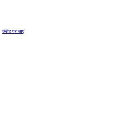
कंटेंट पर जाएं
होम
/
गाइड
/
माप प्रणाली
Guides
माप प्रणाली
Understand every height unit - inches, feet, centimeters, and
meters - and how the imperial and metric systems compare.