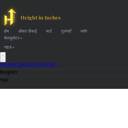
Height in Inches
होम
औसत ऊँचाई
चार्ट
तुलनाएँ
ब्लॉग
कैलकुलेटर
गाइड
होम
औसत ऊँचाई
चार्ट
तुलनाएँ
ब्लॉग
कैलकुलेटर
गाइड