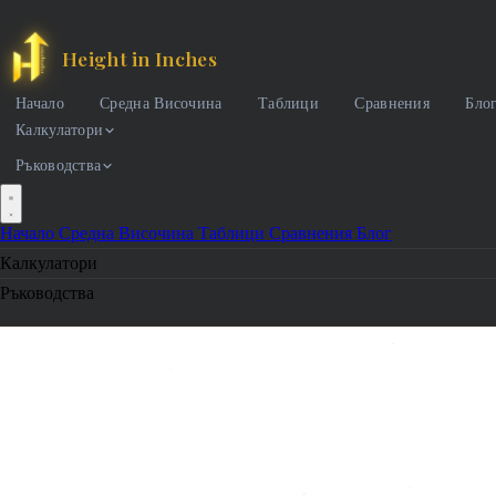
Height in Inches
Начало
Средна Височина
Таблици
Сравнения
Бло
Калкулатори
Ръководства
Начало
Средна Височина
Таблици
Сравнения
Блог
Калкулатори
Ръководства