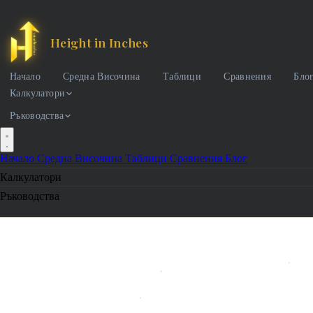
Height in Inches
Начало
Средна Височина
Таблици
Сравнения
Бло
Калкулатори
Ръководства
Начало
Средна Височина
Таблици
Сравнения
Блог
Калкулатори
Ръководства