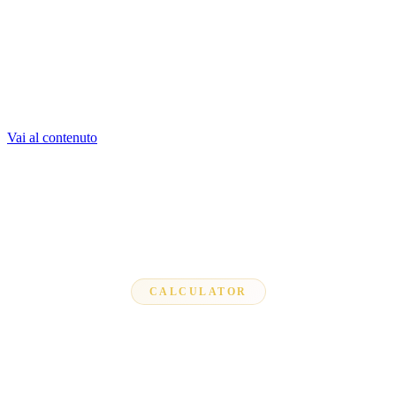
Vai al contenuto
CALCULATOR
Feet to CM Calculator
Enter your height in feet and inches to instantly see the