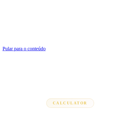
Pular para o conteúdo
CALCULATOR
Feet to CM Calculator
Enter your height in feet and inches to instantly see the