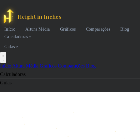
Height in Inches
Início
Altura Média
Gráficos
Comparações
Blog
Calculadoras
Guias
Início
Altura Média
Gráficos
Comparações
Blog
Calculadoras
Guias