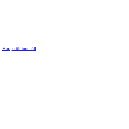
Hoppa till innehåll
KALKYLATOR
Längd från fot till tum