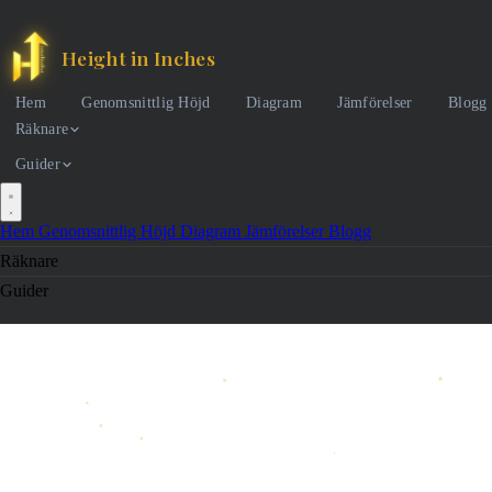
Height in Inches
Hem
Genomsnittlig Höjd
Diagram
Jämförelser
Blogg
Räknare
Guider
Hem
Genomsnittlig Höjd
Diagram
Jämförelser
Blogg
Räknare
Guider