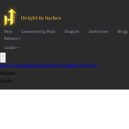
Height in Inches
Hem
Genomsnittlig Höjd
Diagram
Jämförelser
Blogg
Räknare
Guider
Hem
Genomsnittlig Höjd
Diagram
Jämförelser
Blogg
Räknare
Guider