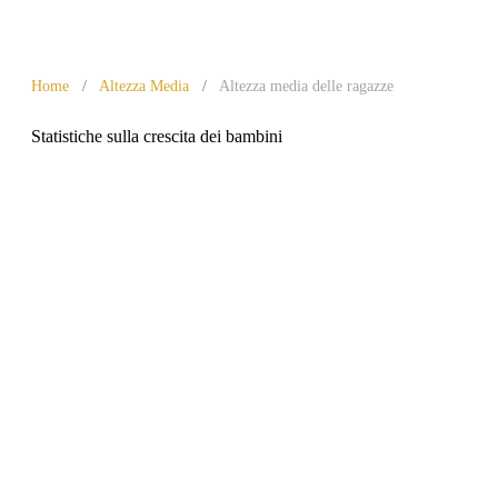
Home
/
Altezza Media
/
Altezza media delle ragazze
Statistiche sulla crescita dei bambini
Altezza media delle
ragazze per età:
Grafico e
statistiche di crescita