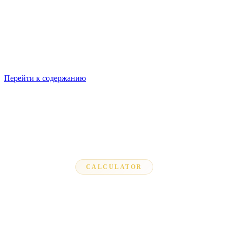
Перейти к содержанию
CALCULATOR
CM to Feet Calculator
Enter a value in centimeters and instantly see the result